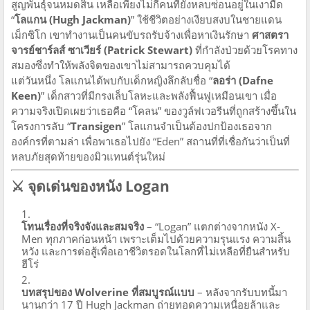
สูญพันธุ์จนหมดสิ้น เหลือเพียงไม่กี่คนที่ยังหลบซ่อนอยู่ในเงามืด
“
โลแกน (Hugh Jackman)
” ใช้ชีวิตอย่างเงียบสงบในชายแดน
เม็กซิโก เขาทำงานเป็นคนขับรถรับจ้างเพื่อหาเงินรักษา
ศาสตรา
จารย์ชาร์ลส์ ซาเวียร์ (Patrick Stewart)
ที่กำลังป่วยด้วยโรคทาง
สมองซึ่งทำให้พลังจิตของเขาไม่สามารถควบคุมได้
แต่วันหนึ่ง โลแกนได้พบกับเด็กหญิงลึกลับชื่อ “
ลอร่า (Dafne
Keen)
” เด็กสาวที่มีกรงเล็บโลหะและพลังฟื้นฟูเหมือนเขา เมื่อ
ความจริงเปิดเผยว่าเธอคือ “โคลน” ของวูล์ฟเวอรีนที่ถูกสร้างขึ้นใน
โครงการลับ “
Transigen
” โลแกนจำเป็นต้องปกป้องเธอจาก
องค์กรที่ตามล่า เพื่อพาเธอไปยัง “Eden” สถานที่ที่เชื่อกันว่าเป็นที่
หลบภัยสุดท้ายของมิวแทนต์รุ่นใหม่
⚔️ จุดเด่นของหนัง Logan
โทนเรื่องที่จริงจังและสมจริง
– “Logan” แตกต่างจากหนัง X-
Men ทุกภาคก่อนหน้า เพราะเต็มไปด้วยความรุนแรง ความสิ้น
หวัง และการต่อสู้เพื่อเอาชีวิตรอดในโลกที่ไม่เหลือที่ยืนสำหรับ
ฮีโร่
บทสรุปของ Wolverine ที่สมบูรณ์แบบ
– หลังจากรับบทนี้มา
นานกว่า 17 ปี Hugh Jackman ถ่ายทอดความเหนื่อยล้าและ