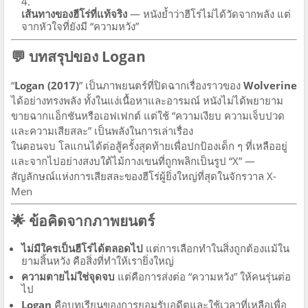
เส้นทางของฮีโร่ที่แท้จริง
— หนังย้ำว่าฮีโร่ไม่ได้วัดจากพลัง แต่
จากหัวใจที่ยังมี “ความหวัง”
💬 บทสรุปของ Logan
“
Logan (2017)
” เป็นภาพยนตร์ที่ปิดฉากเรื่องราวของ
Wolverine
ได้อย่างทรงพลัง ทั้งในแง่เนื้อหาและอารมณ์ หนังไม่ได้พยายาม
ขายฉากแอ็กชันหรือเอฟเฟกต์ แต่ใช้ “ความเงียบ ความเจ็บปวด
และความเสียสละ” เป็นพลังในการเล่าเรื่อง
ในตอนจบ โลแกนได้ต่อสู้ครั้งสุดท้ายเพื่อปกป้องเด็ก ๆ ที่เหลืออยู่
และจากไปอย่างสงบใต้ไม้กางเขนที่ถูกพลิกเป็นรูป “X” —
สัญลักษณ์แห่งการเสียสละของฮีโร่ผู้ยิ่งใหญ่ที่สุดในจักรวาล X-
Men
🌟 ข้อคิดจากภาพยนตร์
ไม่มีใครเป็นฮีโร่ได้ตลอดไป
แต่การเลือกทำในสิ่งถูกต้องแม้ใน
ยามสิ้นหวัง คือสิ่งที่ทำให้เรายิ่งใหญ่
ความตายไม่ใช่จุดจบ
แต่คือการส่งต่อ “ความหวัง” ให้คนรุ่นต่อ
ไป
Logan
คือบทเรียนของการยอมรับอดีตและใช้เวลาที่เหลือเพื่อ