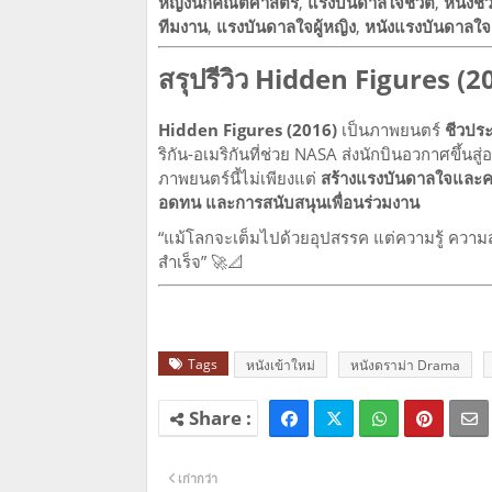
หญิงนักคณิตศาสตร์
,
แรงบันดาลใจชีวิต
,
หนังชี
ทีมงาน
,
แรงบันดาลใจผู้หญิง
,
หนังแรงบันดาลใจ
สรุปรีวิว Hidden Figures (2
Hidden Figures (2016)
เป็นภาพยนตร์
ชีวปร
ริกัน-อเมริกันที่ช่วย NASA ส่งนักบินอวกาศขึ้นสู
ภาพยนตร์นี้ไม่เพียงแต่
สร้างแรงบันดาลใจและคว
อดทน และการสนับสนุนเพื่อนร่วมงาน
“แม้โลกจะเต็มไปด้วยอุปสรรค แต่ความรู้ ความสา
สำเร็จ” 🚀📐
Tags
หนังเข้าใหม่
หนังดราม่า Drama
เก่ากว่า