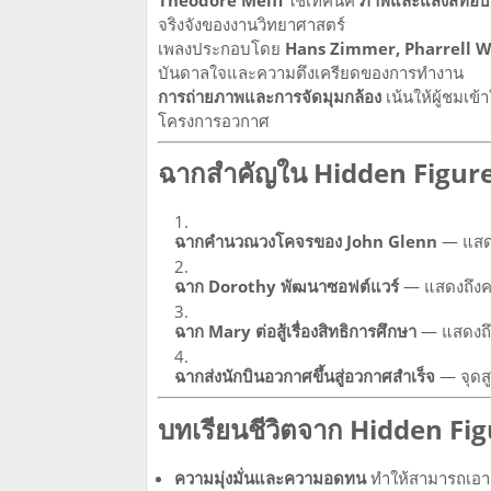
Theodore Melfi
ใช้เทคนิค
ภาพและแสงสีที่อบอ
จริงจังของงานวิทยาศาสตร์
เพลงประกอบโดย
Hans Zimmer, Pharrell W
บันดาลใจและความตึงเครียดของการทำงาน
การถ่ายภาพและการจัดมุมกล้อง
เน้นให้ผู้ชมเ
โครงการอวกาศ
ฉากสำคัญใน Hidden Figur
ฉากคำนวณวงโคจรของ John Glenn
— แสด
ฉาก Dorothy พัฒนาซอฟต์แวร์
— แสดงถึงค
ฉาก Mary ต่อสู้เรื่องสิทธิการศึกษา
— แสดงถึ
ฉากส่งนักบินอวกาศขึ้นสู่อวกาศสำเร็จ
— จุดส
บทเรียนชีวิตจาก Hidden Fi
ความมุ่งมั่นและความอดทน
ทำให้สามารถเอา