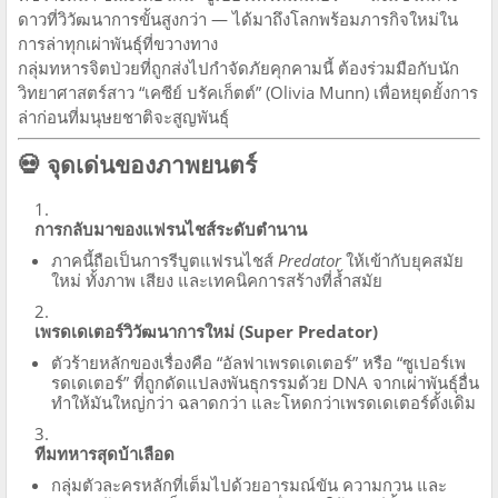
ดาวที่วิวัฒนาการขั้นสูงกว่า — ได้มาถึงโลกพร้อมภารกิจใหม่ใน
การล่าทุกเผ่าพันธุ์ที่ขวางทาง
กลุ่มทหารจิตป่วยที่ถูกส่งไปกำจัดภัยคุกคามนี้ ต้องร่วมมือกับนัก
วิทยาศาสตร์สาว “เคซีย์ บรัคเก็ตต์” (Olivia Munn) เพื่อหยุดยั้งการ
ล่าก่อนที่มนุษยชาติจะสูญพันธุ์
💀 จุดเด่นของภาพยนตร์
การกลับมาของแฟรนไชส์ระดับตำนาน
ภาคนี้ถือเป็นการรีบูตแฟรนไชส์
Predator
ให้เข้ากับยุคสมัย
ใหม่ ทั้งภาพ เสียง และเทคนิคการสร้างที่ล้ำสมัย
เพรดเดเตอร์วิวัฒนาการใหม่ (Super Predator)
ตัวร้ายหลักของเรื่องคือ “อัลฟาเพรดเดเตอร์” หรือ “ซูเปอร์เพ
รดเดเตอร์” ที่ถูกดัดแปลงพันธุกรรมด้วย DNA จากเผ่าพันธุ์อื่น
ทำให้มันใหญ่กว่า ฉลาดกว่า และโหดกว่าเพรดเดเตอร์ดั้งเดิม
ทีมทหารสุดบ้าเลือด
กลุ่มตัวละครหลักที่เต็มไปด้วยอารมณ์ขัน ความกวน และ