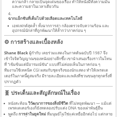
ความกล้า กลายเป็นจุดเด่นของเรื่อง ทำให้หนังมีทั้งความมัน
และความฮาในเวลาเดียวกัน
ฉากแอ็กชันที่เต็มไปด้วยเลือดและเทคโนโลยี
เอฟเฟกต์สุดล้ำ ทั้งฉากการล่า กล้องตรวจจับความร้อน และ
อุปกรณ์นักล่าที่ถูกพัฒนาให้ล้ำกว่าภาคก่อน ๆ
⚙️ การสร้างและเบื้องหลัง
Shane Black
ผู้กำกับ เคยร่วมแสดงในภาคต้นฉบับปี 1987 จึง
เข้าใจจิตวิญญาณของหนังอย่างลึกซึ้ง เขานำเสนอเรื่องราวในโทน
ที่ “เข้มข้นแต่มีอารมณ์ขัน” แบบที่ไม่ค่อยเห็นในภาคก่อน ๆ
ทีมงานใช้เทคนิค CGI ผสมกับชุดจริงของนักแสดง ทำให้เพรดเด
เตอร์ในภาคนี้ดูสมจริง มีรายละเอียดและพลังที่ชวนขนลุกทุกครั้งที่
ปรากฏตัว
🧬 ประเด็นและสัญลักษณ์ในเรื่อง
หนังสะท้อน
วิวัฒนาการของสิ่งมีชีวิต
ที่ไม่หยุดพัฒนา — แม้แต่
เพรดเดเตอร์เองก็ยังทดลองปรับแต่ง DNA ของเผ่าพันธุ์อื่น
พูดถึง
การล่าในยุคใหม่
ที่มนุษย์ไม่ใช่แค่เหยื่ออีกต่อไป แต่กลาย