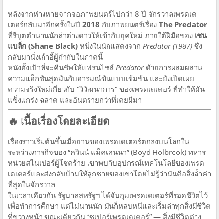
หลังจากห่างหายจากจอภาพยนตร์ไปกว่า 8 ปี จักรวาลเพรดเด
เตอร์กลับมาอีกครั้งในปี
2018
กับภาพยนตร์เรื่อง
The Predator
ที่รีบูตตำนานนักล่าต่างดาวให้เข้ากับยุคใหม่ ภายใต้ฝีมือของ
เชน
แบล็ก (Shane Black)
หนึ่งในนักแสดงจาก
Predator (1987)
ซึ่ง
กลับมานั่งเก้าอี้ผู้กำกับในภาคนี้
หนังตั้งเป้าที่จะคืนชีพให้แฟรนไชส์
Predator
ด้วยการผสมผสาน
ความแอ็กชันสุดมันกับอารมณ์ขันแบบเข้มข้น และยังเปิดเผย
ความจริงใหม่เกี่ยวกับ “วิวัฒนาการ” ของเพรดเดเตอร์ ที่ทำให้มัน
แข็งแกร่ง ฉลาด และอันตรายกว่าที่เคยมีมา
🔥 เนื้อเรื่องโดยละเอียด
เรื่องราวเริ่มต้นขึ้นเมื่อยานของเพรดเดเตอร์ตกลงบนโลกใน
ระหว่างภารกิจของ “ควินน์ แม็คเคนนา” (Boyd Holbrook) ทหาร
หน่วยสไนเปอร์ผู้โชคร้าย เขาพบกับอุปกรณ์เทคโนโลยีของเพรด
เดเตอร์และส่งกลับบ้านให้ลูกชายของเขาโดยไม่รู้ว่ามันคือสิ่งล้ำค่า
ที่สุดในจักรวาล
ในเวลาเดียวกัน รัฐบาลสหรัฐฯ ได้จับกุมเพรดเดเตอร์ที่รอดชีวิตไว้
เพื่อทำการศึกษา แต่ไม่นานนัก มันก็หลบหนีและเริ่มล่าทุกสิ่งมีชีวิต
ที่ขวางหน้า ขณะเดียวกัน “ซูเปอร์เพรดเดเตอร์” — สิ่งมีชีวิตต่าง