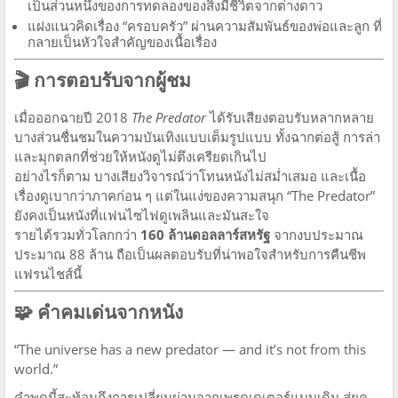
เป็นส่วนหนึ่งของการทดลองของสิ่งมีชีวิตจากต่างดาว
แฝงแนวคิดเรื่อง “ครอบครัว” ผ่านความสัมพันธ์ของพ่อและลูก ที่
กลายเป็นหัวใจสำคัญของเนื้อเรื่อง
🎬 การตอบรับจากผู้ชม
เมื่อออกฉายปี 2018
The Predator
ได้รับเสียงตอบรับหลากหลาย
บางส่วนชื่นชมในความบันเทิงแบบเต็มรูปแบบ ทั้งฉากต่อสู้ การล่า
และมุกตลกที่ช่วยให้หนังดูไม่ตึงเครียดเกินไป
อย่างไรก็ตาม บางเสียงวิจารณ์ว่าโทนหนังไม่สม่ำเสมอ และเนื้อ
เรื่องดูเบากว่าภาคก่อน ๆ แต่ในแง่ของความสนุก “The Predator”
ยังคงเป็นหนังที่แฟนไซไฟดูเพลินและมันสะใจ
รายได้รวมทั่วโลกกว่า
160 ล้านดอลลาร์สหรัฐ
จากงบประมาณ
ประมาณ 88 ล้าน ถือเป็นผลตอบรับที่น่าพอใจสำหรับการคืนชีพ
แฟรนไชส์นี้
🧩 คำคมเด่นจากหนัง
“The universe has a new predator — and it’s not from this
world.”
คำพูดนี้สะท้อนถึงการเปลี่ยนผ่านจากเพรดเดเตอร์แบบเดิม สู่ยุค