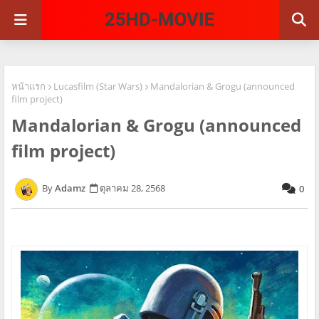
หน้าแรก
Lucasfilm (Star Wars)
Mandalorian & Grogu (announced
film project)
Mandalorian & Grogu (announced
film project)
Adamz
ตุลาคม 28, 2568
0