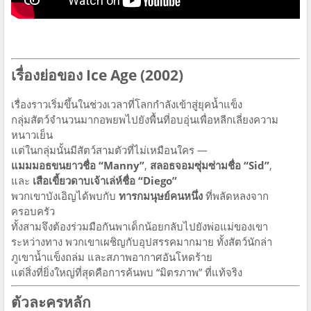
เรื่องย่อของ Ice Age (2002)
เรื่องราวเริ่มขึ้นในช่วงเวลาที่โลกกำลังเข้าสู่ยุคน้ำแข็ง
กลุ่มสัตว์จำนวนมากอพยพไปยังพื้นที่อบอุ่นเพื่อหลีกเลี่ยงความ
หนาวเย็น
แต่ในกลุ่มนั้นมีสัตว์สามตัวที่ไม่เหมือนใคร —
แมมมอธขนยาวชื่อ “Manny”
,
สลอธจอมซุ่มซ่ามชื่อ “Sid”
,
และ
เสือเขี้ยวดาบเจ้าเล่ห์ชื่อ “Diego”
พวกเขาบังเอิญได้พบกับ
ทารกมนุษย์คนหนึ่ง
ที่พลัดหลงจาก
ครอบครัว
ทั้งสามจึงต้องร่วมมือกันพาเด็กน้อยกลับไปยังพ่อแม่ของเขา
ระหว่างทาง พวกเขาเผชิญกับอุปสรรคมากมาย ทั้งสัตว์นักล่า
ภูเขาน้ำแข็งถล่ม และสภาพอากาศอันโหดร้าย
แต่สิ่งที่ยิ่งใหญ่ที่สุดคือการค้นพบ “มิตรภาพ” ที่แท้จริง
ตัวละครหลัก