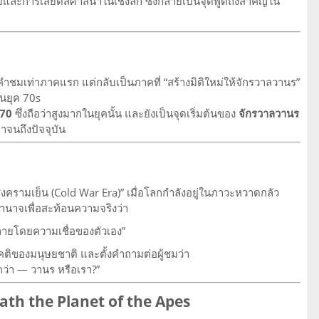
และการเสียดสีศาสนาในเชิงลึก ซึ่งกลายเป็นจุดพูดถึงสำคัญใน
คำชมเท่าภาคแรก แต่กลับเป็นภาคที่ “สร้างมิติใหม่ให้จักรวาลวานร”
นยุค 70s
970
ซึ่งถือว่าสูงมากในยุคนั้น และยังเป็นจุดเริ่มต้นของ
จักรวาลวานร
มาจนถึงปัจจุบัน
คสงครามเย็น (Cold War Era)” เมื่อโลกกำลังอยู่ในภาวะหวาดกลัว
ำนาจเพื่อสะท้อนความจริงว่า
ลายโดยความเชื่อของตัวเอง”
คติของมนุษยชาติ และตั้งคำถามต่อผู้ชมว่า
ว่า — วานร หรือเรา?”
neath the Planet of the Apes