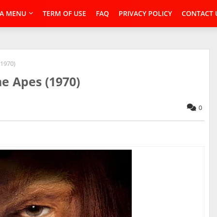
A MENU
TERM OF USE
FAQ
PRIVACY POLICY
CONTACT 
(1970)
he Apes (1970)
0