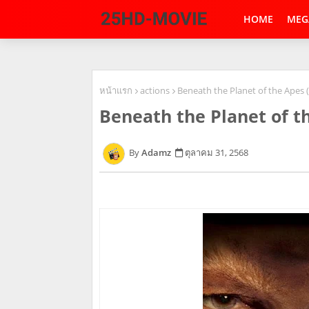
HOME
MEG
หน้าแรก
actions
Beneath the Planet of the Apes 
Beneath the Planet of t
Adamz
ตุลาคม 31, 2568