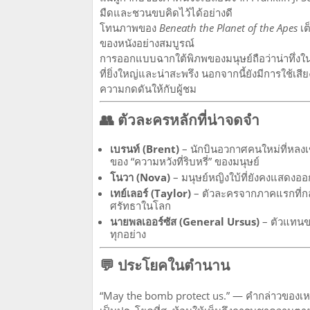
มืดและชวนขบคิดไว้ได้อย่างดี
โทนภาพของ
Beneath the Planet of the Apes
เต
ของหนังอย่างสมบูรณ์
การออกแบบฉากใต้พิภพของมนุษย์ถือว่าน่าทึ่งในยุ
ที่ยิ่งใหญ่และน่าสะพรึง นอกจากนี้ยังมีการใ
ความกดดันให้กับผู้ชม
👥 ตัวละครหลักที่น่าจดจำ
เบรนท์ (Brent)
– นักบินอวกาศคนใหม่ที่หลงเ
ของ “ความหวังที่ริบหรี่” ของมนุษย์
โนวา (Nova)
– มนุษย์หญิงใบ้ที่ยังคงแสด
เทย์เลอร์ (Taylor)
– ตัวละครจากภาคแรกที่กลับ
ศรัทธาในโลก
นายพลเออร์ซัส (General Ursus)
– ตัวแทนข
ทุกอย่าง
💬 ประโยคในตำนาน
“May the bomb protect us.” — คำกล่าวของเหล