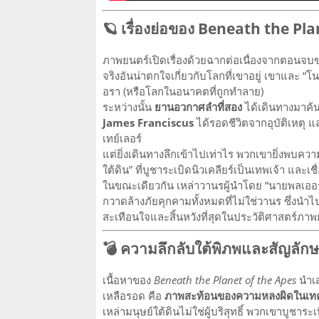
🪐 เรื่องย่อของ Beneath the Pl
ภาพยนตร์เปิดเรื่องด้วยฉากต่อเนื่องจากตอนจบ
จริงอันน่าตกใจเกี่ยวกับโลกที่เขาอยู่ เขาและ
อรา (หรือโลกในอนาคตที่ถูกทำลาย)
ระหว่างนั้น
ยานอวกาศลำที่สอง
ได้เดินทางมาค้นห
James Franciscus
ได้รอดชีวิตจากอุบัติเหตุ 
เทย์เลอร์
แต่ยิ่งเดินทางลึกเข้าไปเท่าไร พวกเขายิ่งพบควา
ใต้ดิน” ที่บูชาระเบิดนิวเคลียร์เป็นเทพเจ้า แล
ในขณะเดียวกัน เหล่าวานรผู้นำโดย “นายพลเออร์ซั
กวาดล้างภัยคุกคามทั้งหมดที่ไม่ใช่วานร ซึ่งนำไ
สะเทือนใจและสิ้นหวังที่สุดในประวัติศาสตร์ภ
💣 ความลึกลับใต้พิภพและสัญลั
เนื้อหาของ
Beneath the Planet of the Apes
นำเส
เหลือรอด คือ
ภาพสะท้อนของความหลงผิดในเท
เหล่ามนุษย์ใต้ดินไม่ใช่ผู้บริสุทธิ์ พวกเขาบูชาร