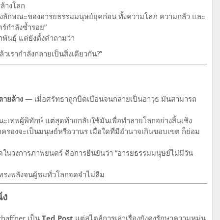
ารล้างโลก
มแสดงลักษณะของอารยธรรมมนุษย์ยุคก่อน ทั้งความโลภ ความกลัว และ
ตร์กำลังซ้ำรอย”
พันธุ์ แต่ยังตั้งคำถามว่า
้วเรากำลังกลายเป็นสิ่งเดียวกัน?”
ลายล้าง
— เมื่อศรัทธาถูกบิดเบือนจนกลายเป็นอาวุธ มันสามารถ
ทพผู้พิทักษ์ แต่สุดท้ายกลับใช้มันเพื่อทำลายโลกอย่างสิ้นเชิง
กครองจะเป็นมนุษย์หรือวานร เมื่อใดที่มีอำนาจเกินขอบเขต ก็ย่อม
่สุดในวงการภาพยนตร์ คือการยืนยันว่า “อารยธรรมมนุษย์ไม่มีวัน
ทรงพลังจนผู้ชมทั่วโลกจดจำไม่ลืม
ัง
chaffner เป็น
Ted Post
แต่สไตล์การเล่าเรื่องยังคงรักษาความหม่น