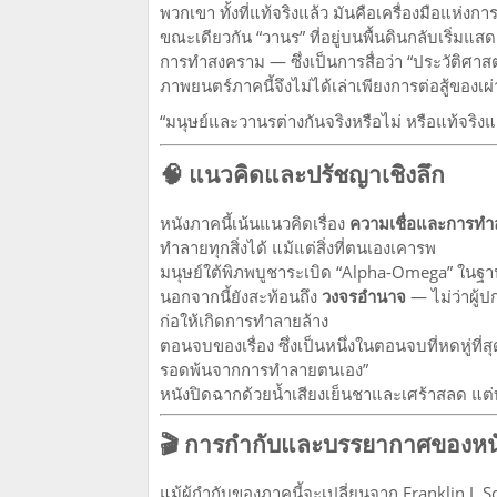
พวกเขา ทั้งที่แท้จริงแล้ว มันคือเครื่องมือแห่งก
ขณะเดียวกัน “วานร” ที่อยู่บนพื้นดินกลับเริ่
การทำสงคราม — ซึ่งเป็นการสื่อว่า “ประวัติศาส
ภาพยนตร์ภาคนี้จึงไม่ได้เล่าเพียงการต่อสู้ของเผ่า
“มนุษย์และวานรต่างกันจริงหรือไม่ หรือแท้จริงแล
🧠 แนวคิดและปรัชญาเชิงลึก
หนังภาคนี้เน้นแนวคิดเรื่อง
ความเชื่อและการทำ
ทำลายทุกสิ่งได้ แม้แต่สิ่งที่ตนเองเคารพ
มนุษย์ใต้พิภพบูชาระเบิด “Alpha-Omega” ในฐานะเ
นอกจากนี้ยังสะท้อนถึง
วงจรอำนาจ
— ไม่ว่าผู้ป
ก่อให้เกิดการทำลายล้าง
ตอนจบของเรื่อง ซึ่งเป็นหนึ่งในตอนจบที่หดหู่ที
รอดพ้นจากการทำลายตนเอง”
หนังปิดฉากด้วยน้ำเสียงเย็นชาและเศร้าสลด แต่
🎬 การกำกับและบรรยากาศของหน
แม้ผู้กำกับของภาคนี้จะเปลี่ยนจาก Franklin J. S