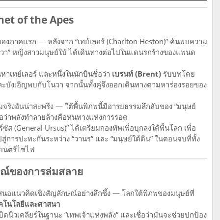
anet of the Apes
ของภาคแรก — หลังจาก “เทย์เลอร์ (Charlton Heston)” ค้นพบความ
 “โนวา” หญิงสาวมนุษย์ใบ้ ได้เดินทางต่อไปในแดนรกร้างของแพนด
าเทย์เลอร์ และหนึ่งในนักบินชื่อว่า
เบรนท์ (Brent)
รับบทโดย
และบังเอิญพบกับโนวา จากนั้นทั้งคู่จึงออกเดินทางตามหาร่องรอยของ
มจริงอันน่าสะพรึง — ใต้พื้นพิภพนี้มีอารยธรรมลึกลับของ “มนุษย์
ะเชื่อว่าพลังทำลายล้างคือหนทางแห่งการรอด
ส (General Ursus)” ได้เตรียมกองทัพเพื่อบุกลงใต้พื้นโลก เพื่อ
ปสู่การปะทะกันระหว่าง “วานร” และ “มนุษย์ใต้ดิน” ในตอนจบที่ทั้ง
าพยนตร์ไซไฟ
กษณ์ของการล่มสลาย
นอแนวคิดเชิงสัญลักษณ์อย่างลึกซึ้ง — โลกใต้พิภพของมนุษย์ที่
คโนโลยีและศาสนา
ะเบิดนิวเคลียร์ในฐานะ “เทพเจ้าแห่งพลัง” และเชื่อว่ามันจะช่วยปกป้อง