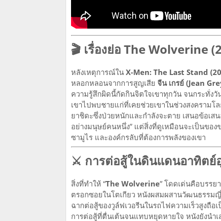
🎬 เรื่องย่อ The Wolverine (
หลังเหตุการณ์ใน
X-Men: The Last Stand (2
หลอกหลอนจากการสูญเสีย
จีน เกรย์ (Jean Gre
ความรู้สึกผิดนี้กัดกินจิตใจเขาทุกวัน จนกระทั่งวั
เขาไปพบชายแก่ที่เคยช่วยเขาในช่วงสงครามโลกค
ยาชิดะซึ่งป่วยหนักและกำลังจะตาย เสนอข้อเส
อย่างมนุษย์คนหนึ่ง” แต่สิ่งที่ดูเหมือนจะเป็นของ
ซามูไร และองค์กรลับที่ต้องการพลังของเขา
⚔️ การต่อสู้ในดินแดนอาทิตย์อ
สิ่งที่ทำให้ “
The Wolverine
” โดดเด่นคือบรรยาก
ตรอกซอยในโตเกียว หนังผสมผสานวัฒนธรรมญี่ปุ่น
ฉากต่อสู้ของวูล์ฟเวอรีนในรถไฟความเร็วสูงถือเป
การต่อสู้ที่ตื่นเต้นจนแทบหยุดหายใจ หนังยังนำเ