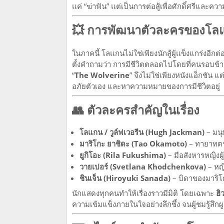
แค่ “ฆ่าฟัน” แต่เป็นการต่อสู้เพื่อศักดิ์ศรีและคว
💥 การพัฒนาตัวละครของโล
ในภาคนี้ โลแกนไม่ใช่เพียงนักสู้ผู้แข็งแกร่งอีกต
ตั้งคำถามว่า การมีชีวิตตลอดไปโดยที่คนรอบข้
“
The Wolverine
” จึงไม่ใช่เพียงหนังแอ็กชัน แ
อภัยตัวเอง และหาความหมายของการมีชีวิตอยู่
👥 ตัวละครสำคัญในเรื่อง
โลแกน / วูล์ฟเวอรีน (Hugh Jackman)
– มนุษ
มาริโกะ ยาชิดะ (Tao Okamoto)
– ทายาทตระ
ยูกิโอะ (Rila Fukushima)
– มือสังหารหญิงผ
วายเปอร์ (Svetlana Khodchenkova)
– หญิ
ชินเจ็น (Hiroyuki Sanada)
– บิดาของมาริ
นักแสดงทุกคนทำให้เรื่องราวมีมิติ โดยเฉพาะ
ฮิ
ความเข้มแข็งภายในใจอย่างลึกซึ้ง จนผู้ชมรู้สึ