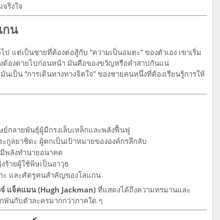
ามจริงใจ
แกน
่อไป แต่เป็นชายที่ต้องต่อสู้กับ “ความเป็นอมตะ” ของตัวเอง เขาเริ่ม
างต้องตายไปก่อนหน้า มันคือของขวัญหรือคำสาปกันแน่
ต่มันเป็น “การเดินทางทางจิตใจ” ของชายคนหนึ่งที่ต้องเรียนรู้การให้
ย์กลายพันธุ์ผู้มีกรงเล็บเหล็กและพลังฟื้นฟู
กูลยาชิดะ ผู้ตกเป็นเป้าหมายขององค์กรลึกลับ
ู้มีพลังทำนายอนาคต
งร้ายผู้ใช้พิษเป็นอาวุธ
โกะ และศัตรูคนสำคัญของโลแกน
วจ์ แจ็คแมน (Hugh Jackman)
ที่แสดงได้ถึงความทรมานและ
กผูกพันกับตัวละครมากกว่าภาคใด ๆ