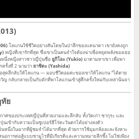
2013)
006)
โลแกนใช้ชีวิตอย่างสันโดษในป่าลึกของแคนาดา เขายังคงถูก
y)
หญิงที่เขารักที่สุด ซึ่งเขาเป็นคนจำใจต้องฆ่าเพื่อหยุดพลังของเธอ
นหนึ่งหญิงสาวชาวญี่ปุ่นชื่อ
ยูกิโอะ (Yukio)
มาตามหาเขา เพื่อพา
รั้งที่ 2 นามว่า
ยาชิดะ (Yashida)
นอสุดลึกลับให้โลแกน — มอบชีวิตอมตะของเขาให้โลแกน “ได้ตาย
ขวัญ กลับกลายเป็นกับดักที่พาโลแกนเข้าสู่ศึกครั้งใหม่กับเหล่านินจา
ุทัย
าศของประเทศญี่ปุ่นที่สวยงามและลึกลับ ทั้งวัดเก่า ซากุระ และ
เข้ากับความเป็นซูเปอร์ฮีโร่ตะวันตกได้อย่างลงตัว
็นหนึ่งในฉากที่ผู้ชมจำได้มากที่สุด ด้วยการใช้มุมกล้องและจังหวะ
สนอการต่อสู้แบบซามูไรที่มีเกียรติและความหมายลึกซึ้ง ไม่ใช่เพียง