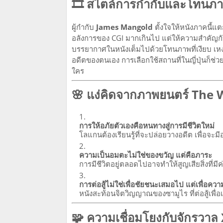
🎞️ สไตล์การกำกับและโทนภ
ผู้กำกับ
James Mangold
ตั้งใจให้หนังภาคนี้แต
อลังการของ CGI มากเกินไป แต่ให้ความสำคัญก
บรรยากาศในหนังเต็มไปด้วยโทนภาพที่เงียบ เหงา
อดีตของตนเอง การเลือกใช้สถานที่ในญี่ปุ่นก็ช
ใคร
🌸 แง่คิดจากภาพยนตร์ The 
การให้อภัยตัวเองคือหนทางสู่การมีชีวิตใหม่
โลแกนต้องเรียนรู้ที่จะปล่อยวางอดีต เพื่อจะมี
ความเป็นอมตะไม่ใช่ของขวัญ แต่คือภาระ
การมีชีวิตอยู่ตลอดไปอาจทำให้สูญเสียสิ่งที่มีค
การต่อสู้ไม่ใช่เพื่อชัยชนะเสมอไป แต่เพื่อควา
หนังสะท้อนจิตวิญญาณของซามูไร ที่ต่อสู้เพื่อเ
🧩 ความเชื่อมโยงกับจักรวา