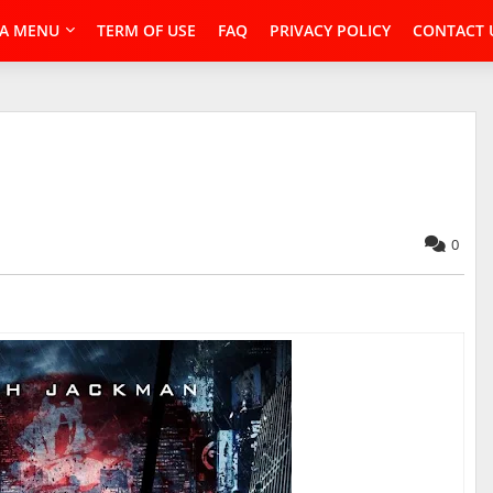
A MENU
TERM OF USE
FAQ
PRIVACY POLICY
CONTACT 
0