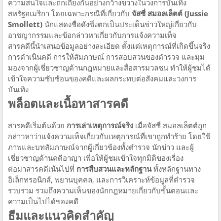
ความสนใจและถกเถียงกันอย่างกว้างขวางในวงการบันเทิง
สหรัฐอเมริกา โดยเฉพาะกรณีที่เกี่ยวกับ
จัสซี่ สมอลเล็ตต์ (Jussie
Smollett)
นักแสดงชื่อดังซึ่งตกเป็นประเด็นข่าวใหญ่เกี่ยวกับ
อาชญากรรมและข้อกล่าวหาเกี่ยวกับการแจ้งความเท็จ
สารคดีนี้นำเสนอข้อมูลอย่างละเอียด ตั้งแต่เหตุการณ์ที่เกิดขึ้นจริง
การดำเนินคดี การให้สัมภาษณ์ การสอบสวนของตำรวจ และมุม
มองจากผู้เชี่ยวชาญด้านกฎหมายและสื่อสารมวลชน ทำให้ผู้ชมได้
เข้าใจความซับซ้อนของคดีและผลกระทบต่อสังคมและวงการ
บันเทิง
พล็อตและเนื้อหาสารคดี
สารคดีเริ่มต้นด้วย
การเล่าเหตุการณ์จริง
เมื่อจัสซี่ สมอลเล็ตต์ถูก
กล่าวหาว่าแจ้งความเท็จเกี่ยวกับเหตุการณ์ที่เขาถูกทำร้าย โดยใช้
ภาพและบทสัมภาษณ์จากผู้เกี่ยวข้องทั้งตำรวจ นักข่าว และผู้
เชี่ยวชาญด้านคดีอาญา เพื่อให้ผู้ชมเข้าใจทุกมิติของเรื่อง
ต่อมาสารคดีเน้นไปที่
การสืบสวนและหลักฐาน
ทั้งหลักฐานทาง
อิเล็กทรอนิกส์, พยานบุคคล, และการวิเคราะห์ข้อมูลที่ตำรวจ
รวบรวม รวมถึงความเห็นของนักกฎหมายเกี่ยวกับขั้นตอนและ
ความเป็นไปได้ของคดี
ธีมและแนวคิดสำคัญ