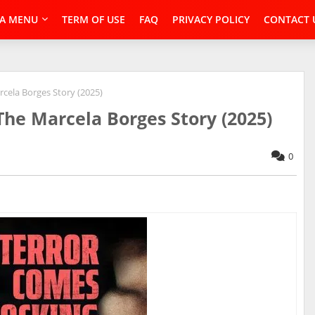
A MENU
TERM OF USE
FAQ
PRIVACY POLICY
CONTACT 
cela Borges Story (2025)
he Marcela Borges Story (2025)
0