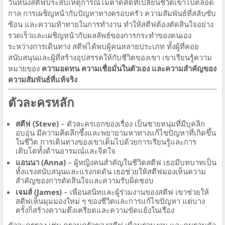
วันหนึ่งสตีฟประสบเหตุการณ์ไม่คาดคิดที่เปลี่ยนชีวิตเขาไปตลอด
กาล การเผชิญหน้ากับปัญหาทางครอบครัว ความสัมพันธ์ที่สลับซับ
ซ้อน และความท้าทายในการทำงาน ทำให้สตีฟต้องตัดสินใจอย่าง
รวดเร็วและเผชิญหน้ากับผลลัพธ์ของการกระทำของตนเอง
ระหว่างการเดินทาง สตีฟได้พบผู้คนหลายประเภท ทั้งผู้ที่คอย
สนับสนุนและผู้ที่สร้างอุปสรรคให้กับชีวิตของเขา เขาเรียนรู้ความ
หมายของ
ความอดทน ความเชื่อมั่นในตัวเอง และความสำคัญของ
ความสัมพันธ์ที่แท้จริง
ตัวละครหลัก
สตีฟ (Steve)
– ตัวละครเอกของเรื่อง เป็นชายหนุ่มที่มีบุคลิก
อบอุ่น มีความคิดลึกซึ้งและพยายามหาทางแก้ไขปัญหาที่เกิดขึ้น
ในชีวิต การเดินทางของเขาเต็มไปด้วยการเรียนรู้และการ
เติบโตทั้งด้านอารมณ์และจิตใจ
แอนนา (Anna)
– ผู้หญิงคนสำคัญในชีวิตสตีฟ เธอมีบทบาทเป็น
ทั้งแรงสนับสนุนและแรงกดดัน เธอช่วยให้สตีฟมองเห็นความ
สำคัญของการตัดสินใจและความรับผิดชอบ
เจมส์ (James)
– เพื่อนสนิทและผู้ร่วมงานของสตีฟ เขาช่วยให้
สตีฟเห็นมุมมองใหม่ ๆ ของชีวิตและการแก้ไขปัญหา แต่บาง
ครั้งก็สร้างความตึงเครียดและความขัดแย้งในเรื่อง