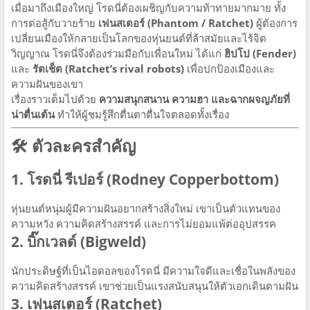
เมื่อมาถึงเมืองใหญ่ โรดนี่ต้องเผชิญกับความท้าทายมากมาย ทั้ง
การต่อสู้กับวายร้าย
เฟนสเตอร์ (Phantom / Ratchet)
ผู้ต้องการ
เปลี่ยนเมืองให้กลายเป็นโลกของหุ่นยนต์ที่ล้าสมัยและไร้จิต
วิญญาณ โรดนี่จึงต้องร่วมมือกับเพื่อนใหม่ ได้แก่
ฮิปโป (Fender)
และ
รัตเช็ต (Ratchet’s rival robots)
เพื่อปกป้องเมืองและ
ความฝันของเขา
เรื่องราวเต็มไปด้วย
ความสนุกสนาน ความฮา และฉากผจญภัยที่
น่าตื่นเต้น
ทำให้ผู้ชมรู้สึกตื่นตาตื่นใจตลอดทั้งเรื่อง
🛠️ ตัวละครสำคัญ
1. โรดนี่ รีเปอร์ (Rodney Copperbottom)
หุ่นยนต์หนุ่มผู้มีความฝันอยากสร้างสิ่งใหม่ เขาเป็นตัวแทนของ
ความหวัง ความคิดสร้างสรรค์ และการไม่ยอมแพ้ต่ออุปสรรค
2. บิ๊กเวลด์ (Bigweld)
นักประดิษฐ์ที่เป็นไอดอลของโรดนี่ มีความใจดีและเชื่อในพลังของ
ความคิดสร้างสรรค์ เขาช่วยเป็นแรงสนับสนุนให้ตัวเอกเดินตามฝัน
3. เฟนสเตอร์ (Ratchet)