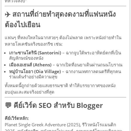
ที่หัวใจสงบ”
✈️
สถานที่ถ่ายทำสุดงดงามที่แฟนหนัง
ต้องไปเยือน
แฟนๆ ที่หลงใหลในฉากสวยๆ ต้องไม่พลาด เพราะหนังถ่ายทำใน
หลายโลเคชันจริงของกรีซ เช่น:
เกาะซานโตรินี (Santorini)
– ฉากจูบใต้พระอาทิตย์ตกที่เป็น
สัญลักษณ์ของหนัง
เมืองเอเธนส์ (Athens)
– ฉากเปิดที่อนยาเดินผ่านถนนโบราณ
หมู่บ้านโออา (Oia Village)
– ฉากงานเทศกาลดนตรีที่ทุกคน
ร่วมเต้นรำอย่างมีความสุข
ทั้งหมดนี้ถูกถ่ายด้วยแสงธรรมชาติ ทำให้บรรยากาศของหนัง
อบอุ่นและสมจริงอย่างที่สุด
💬
คีย์เวิร์ด SEO สำหรับ Blogger
คีย์เวิร์ดหลัก:
Planet Single Greek Adventure (2025), รีวิวหนังโรแมนติก
2025, หนังรักกรีซ, หนังตลกโปแลนด์, ภาพยนตร์โรแมนติกคอม