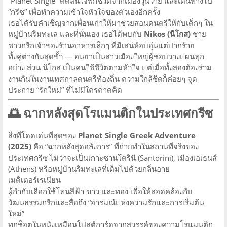
“Planet Single” ตัดสินใจพักชีวิตจากเมืองวุ่นวาย และเดินทางไป
“กรีซ” เพื่อทำความเข้าใจหัวใจของตัวเองอีกครั้ง
เธอได้รับคำเชิญจากเพื่อนเก่าให้มาช่วยสอนดนตรีให้กับเด็กๆ ใน
หมู่บ้านริมทะเล และที่นั่นเอง เธอได้พบกับ
Nikos (นิโกส)
ชาย
ชาวกรีกเจ้าของร้านอาหารเล็กๆ ที่มีเสน่ห์อบอุ่นแต่ปากร้าย
ทั้งคู่ต่างกันสุดขั้ว — อนยาเป็นสาวเมืองใหญ่ผู้ชอบวางแผนทุก
อย่าง ส่วน นิโกส เป็นคนใช้ชีวิตตามหัวใจ แต่เมื่อทั้งสองต้องร่วม
งานกันในงานเทศกาลดนตรีท้องถิ่น ความใกล้ชิดก็ค่อยๆ จุด
ประกาย “รักใหม่” ที่ไม่มีใครคาดคิด
🌅
ฉากหลังสุดโรแมนติกในประเทศกรีซ
สิ่งที่โดดเด่นที่สุดของ
Planet Single Greek Adventure
(2025)
คือ “ฉากหลังสุดอลังการ” ที่ถ่ายทำในสถานที่จริงของ
ประเทศกรีซ ไม่ว่าจะเป็นเกาะซานโตรินี (Santorini), เมืองเอเธนส์
(Athens) หรือหมู่บ้านริมทะเลที่เต็มไปด้วยกลิ่นอาย
เมดิเตอร์เรเนียน
ผู้กำกับเลือกใช้โทนสีฟ้า ขาว และทอง เพื่อให้สอดคล้องกับ
วัฒนธรรมกรีกและสื่อถึง “อารมณ์แห่งความรักและการเริ่มต้น
ใหม่”
ทุกช็อตในหนังเหมือนโปสต์การ์ดจากสวรรค์ของความโรแมนติก