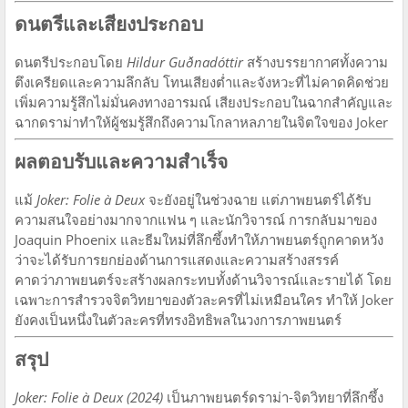
ดนตรีและเสียงประกอบ
ดนตรีประกอบโดย
Hildur Guðnadóttir
สร้างบรรยากาศทั้งความ
ตึงเครียดและความลึกลับ โทนเสียงต่ำและจังหวะที่ไม่คาดคิดช่วย
เพิ่มความรู้สึกไม่มั่นคงทางอารมณ์ เสียงประกอบในฉากสำคัญและ
ฉากดราม่าทำให้ผู้ชมรู้สึกถึงความโกลาหลภายในจิตใจของ Joker
ผลตอบรับและความสำเร็จ
แม้
Joker: Folie à Deux
จะยังอยู่ในช่วงฉาย แต่ภาพยนตร์ได้รับ
ความสนใจอย่างมากจากแฟน ๆ และนักวิจารณ์ การกลับมาของ
Joaquin Phoenix และธีมใหม่ที่ลึกซึ้งทำให้ภาพยนตร์ถูกคาดหวัง
ว่าจะได้รับการยกย่องด้านการแสดงและความสร้างสรรค์
คาดว่าภาพยนตร์จะสร้างผลกระทบทั้งด้านวิจารณ์และรายได้ โดย
เฉพาะการสำรวจจิตวิทยาของตัวละครที่ไม่เหมือนใคร ทำให้ Joker
ยังคงเป็นหนึ่งในตัวละครที่ทรงอิทธิพลในวงการภาพยนตร์
สรุป
Joker: Folie à Deux (2024)
เป็นภาพยนตร์ดราม่า-จิตวิทยาที่ลึกซึ้ง