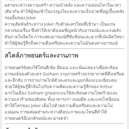
ผสานระหว่างความเศร้า ความบ้าคลั่ง และความอ่อนไหวในเวลา
เดียวกัน ทำให้ผู้ชมเข้าใจแรงจูงใจและความเจ็บปวดที่อยู่เบื้องหลัง
รอยยิ้มของ Joker
ความสัมพันธ์ระหว่าง Joker กับตัวละครใหม่ที่เข้ามา เป็นแกน
กลางของเรื่อง ซึ่งทำให้เขาต้องเผชิญหน้ากับอารมณ์และแรงผลัก
ดันภายในจิตใจ การแสดงอารมณ์ที่ซับซ้อนและฉากที่เน้นจิตวิทยา
ทำให้ผู้ชมรู้สึกถึงความตึงเครียดและความไม่มั่นคงทางอารมณ์
สไตล์ภาพยนตร์และงานภาพ
ภาพยนตร์ยังคงใช้โทนสีเข้ม มืดมน และเน้นแสงเงาเพื่อสะท้อน
อารมณ์ของตัวละคร Gotham งานภาพสร้างบรรยากาศที่ตึงเครียด
และลึกลับ การถ่ายภาพใกล้ตัวละครและมุมกล้องแบบเฉียบคม
ช่วยให้ผู้ชมรู้สึกอินไปกับความคิดและความรู้สึกของ Arthur
ฉากในเมือง Gotham ถูกออกแบบให้สะท้อนความโหดร้ายและ
ความเลวร้ายของสังคม ทั้งอาคารเก่า ถนนมืด และแสงไฟนีออน
ทำให้โลกของ Joker เต็มไปด้วยความตึงเครียดและความไม่
แน่นอน การผสมผสานระหว่างศิลปะภาพและโทนสีทำให้
ภาพยนตร์มีเอกลักษณ์และน่าจดจำ