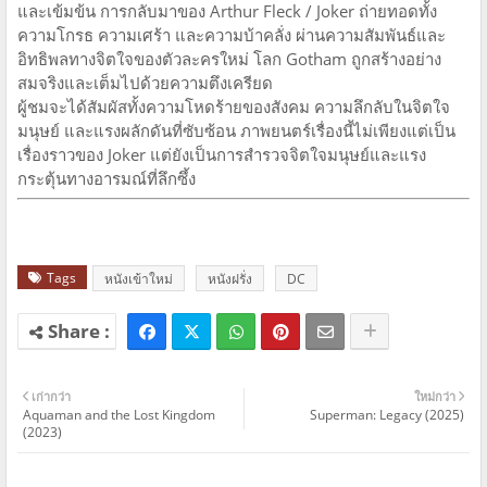
และเข้มข้น การกลับมาของ Arthur Fleck / Joker ถ่ายทอดทั้ง
ความโกรธ ความเศร้า และความบ้าคลั่ง ผ่านความสัมพันธ์และ
อิทธิพลทางจิตใจของตัวละครใหม่ โลก Gotham ถูกสร้างอย่าง
สมจริงและเต็มไปด้วยความตึงเครียด
ผู้ชมจะได้สัมผัสทั้งความโหดร้ายของสังคม ความลึกลับในจิตใจ
มนุษย์ และแรงผลักดันที่ซับซ้อน ภาพยนตร์เรื่องนี้ไม่เพียงแต่เป็น
เรื่องราวของ Joker แต่ยังเป็นการสำรวจจิตใจมนุษย์และแรง
กระตุ้นทางอารมณ์ที่ลึกซึ้ง
Tags
หนังเข้าใหม่
หนังฝรั่ง
DC
เก่ากว่า
ใหม่กว่า
Aquaman and the Lost Kingdom
Superman: Legacy (2025)
(2023)