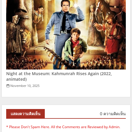
Night at the Museum: Kahmunrah Rises Again (2022,
animated)
November 10, 2025
0 ความคิดเห็น
แสดงความคิดเห็น
* Please Don't Spam Here. All the Comments are Reviewed by Admin.