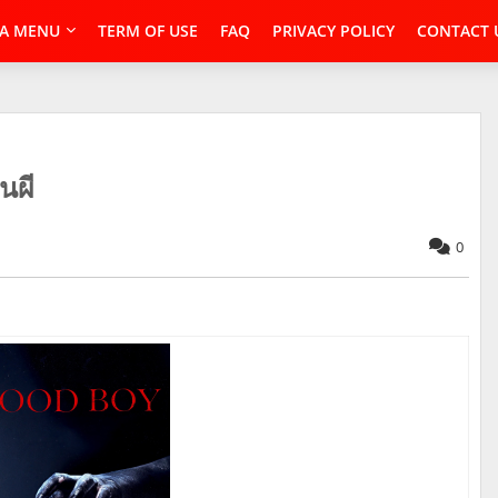
A MENU
TERM OF USE
FAQ
PRIVACY POLICY
CONTACT 
นผี
0