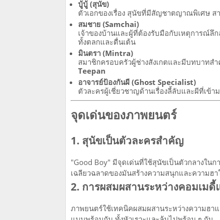
บู้บู้ (สุนัข)
ตัวเอกของเรื่อง สุนัขที่มีสัญชาตญาณพิเศษ ส
สมชาย (Samchai)
เจ้าของบ้านและผู้ที่ต้องรับมือกับเหตุการณ์ล
ทั้งตลกและตื่นเต้น
มินตรา (Mintra)
สมาชิกครอบครัวผู้ช่างสังเกตและมีบทบาทส
Teepan
อาจารย์ป้องกันผี (Ghost Specialist)
ตัวละครผู้เชี่ยวชาญด้านเรื่องลี้ลับและผีที่
จุดเด่นของภาพยนตร์
1. สุนัขเป็นตัวละครสำคัญ
"Good Boy" มีจุดเด่นที่ใช้สุนัขเป็นตัวกลางใ
เฉลียวฉลาดของมันสร้างความสนุกและความฮาให
2. การผสมผสานระหว่างคอมเมดี
ภาพยนตร์ใช้เทคนิคผสมผสานระหว่างความฮาและค
แบบพร้อมกัน ทั้งหัวเราะและลุ้นไปพร้อม ๆ กัน