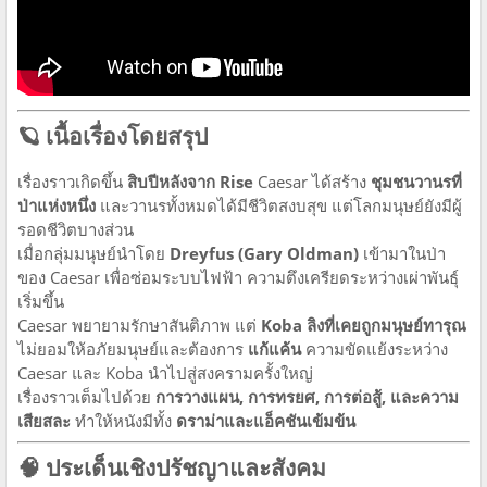
🪐 เนื้อเรื่องโดยสรุป
เรื่องราวเกิดขึ้น
สิบปีหลังจาก Rise
Caesar ได้สร้าง
ชุมชนวานรที่
ป่าแห่งหนึ่ง
และวานรทั้งหมดได้มีชีวิตสงบสุข แต่โลกมนุษย์ยังมีผู้
รอดชีวิตบางส่วน
เมื่อกลุ่มมนุษย์นำโดย
Dreyfus (Gary Oldman)
เข้ามาในป่า
ของ Caesar เพื่อซ่อมระบบไฟฟ้า ความตึงเครียดระหว่างเผ่าพันธุ์
เริ่มขึ้น
Caesar พยายามรักษาสันติภาพ แต่
Koba ลิงที่เคยถูกมนุษย์ทารุณ
ไม่ยอมให้อภัยมนุษย์และต้องการ
แก้แค้น
ความขัดแย้งระหว่าง
Caesar และ Koba นำไปสู่สงครามครั้งใหญ่
เรื่องราวเต็มไปด้วย
การวางแผน, การทรยศ, การต่อสู้, และความ
เสียสละ
ทำให้หนังมีทั้ง
ดราม่าและแอ็คชันเข้มข้น
🧠 ประเด็นเชิงปรัชญาและสังคม