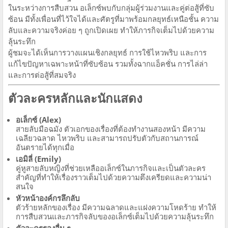
ในระหว่างการสืบสวน อเล็กซ์พบกับกลุ่มผู้ร่วมงานและคู่ต่อสู้ที่ซับ
ซ้อน มีทั้งเพื่อนที่ไว้ใจได้และศัตรูที่มาพร้อมกลยุทธ์เหนือชั้น ความ
ลับและความจริงค่อย ๆ ถูกเปิดเผย ทำให้ภารกิจเต็มไปด้วยความ
ลุ้นระทึก
ผู้ชมจะได้เห็นการวางแผนเชิงกลยุทธ์ การใช้ไหวพริบ และการ
แก้ไขปัญหาเฉพาะหน้าที่ซับซ้อน รวมทั้งฉากแอ็คชั่น การไล่ล่า
และการต่อสู้ที่สมจริง
ตัวละครหลักและนักแสดง
อเล็กซ์ (Alex)
สายลับมือฉมัง ตัวเอกของเรื่องที่ต้องทำงานสองหน้า มีความ
เฉลียวฉลาด ไหวพริบ และสามารถปรับตัวกับสถานการณ์
อันตรายได้ทุกเมื่อ
เอมิลี่ (Emily)
คู่หูสายลับหญิงที่ช่วยเหลืออเล็กซ์ในภารกิจและเป็นตัวละคร
สำคัญที่ทำให้เรื่องราวเต็มไปด้วยความตึงเครียดและความน่า
สนใจ
หัวหน้าองค์กรลึกลับ
ตัวร้ายหลักของเรื่อง มีความฉลาดและแฝงความโหดร้าย ทำให้
การสืบสวนและภารกิจลับของอเล็กซ์เต็มไปด้วยความลุ้นระทึก