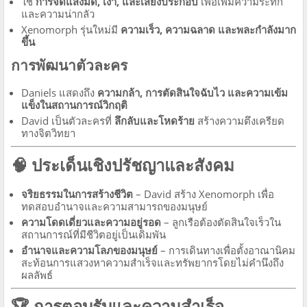
ใช้
การจัดแสงมืด, เงา, และเสียงประกอบ
เพื่อเพิ่มความระทึก
และความน่ากลัว
Xenomorph รุ่นใหม่มี
ความเร็ว, ความฉลาด และพละกำลังมาก
ขึ้น
การพัฒนาตัวละคร
Daniels แสดงถึง
ความกล้า, การตัดสินใจฉับไว และความเข้ม
แข็งในสถานการณ์วิกฤติ
David เป็นตัวละครที่
ลึกลับและโหดร้าย
สร้างความตึงเครียด
ทางจิตวิทยา
🧠 ประเด็นเชิงปรัชญาและสังคม
จริยธรรมในการสร้างชีวิต
– David สร้าง Xenomorph เพื่อ
ทดสอบอำนาจและความสามารถของมนุษย์
ความโดดเดี่ยวและความอยู่รอด
– ลูกเรือต้องตัดสินใจเร็วใน
สถานการณ์ที่มีชีวิตอยู่เป็นเดิมพัน
อำนาจและความโลภของมนุษย์
– การเดินทางเพื่อตั้งอาณานิคม
สะท้อนการแสวงหาความสำเร็จและทรัพยากรโดยไม่คำนึงถึง
ผลลัพธ์
🏆 การตอบรับและความสำเร็จ